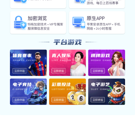
都能流畅体验体育赛事。 同时，beat365官方网站入口提
供全天候客服支持与数据同步，致力于打造值得信赖的观赛
首选平台。
五大核心功能 · 场景整
合
从赛事直播到多端互动，构建beat365官方网站入口生
态闭环
体育赛事直播