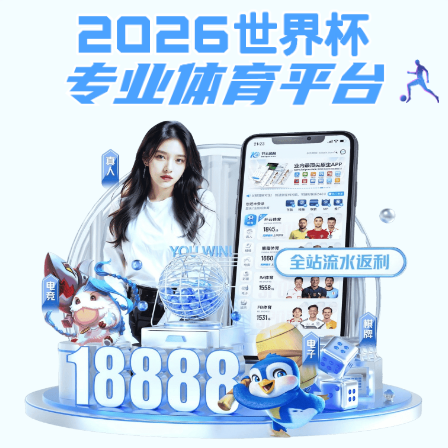
注册入口
beat365官方网站入口
APP与
网页版入口｜畅享全球体育赛
事与数据服务
欢迎访问
beat365官方网站入口
，提供全面覆盖
足球、篮球、电竞等项目的赛事资讯与数据内
容， 支持
APP下载
与
网页使用
，每日同步更新千
场比赛，聚焦热门体育内容， 助您轻松获取赛
事动态，掌握比赛节奏。