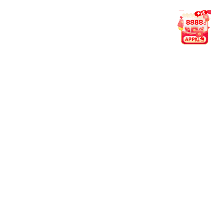
近日，意大利媒体报道称，年轻球员贝拉诺瓦引起了那不勒
斯和国际米兰的关注，这一消息在意甲转会市场上引发了广
泛...
阅读全文
2026-08-03
NBA财报惊人上季营收达1168亿元萧华喜笑颜开背后
原因揭秘
在2023年的NBA财报中，联盟的营收达到了1168亿元，这一