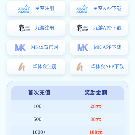
创立初心与品牌愿景
自创立之初，beat365官方网站入口就确立了“科技驱动体
育创新”的发展方向，融合赛事直播、数据分析与观赛互动
体验，打造兼具专业性与沉浸感的体育平台。 我们希望通
过技术力量让beat365在线登录官网入口-beat365(中国)等
体育内容更便捷、更智能地触达全球用户。